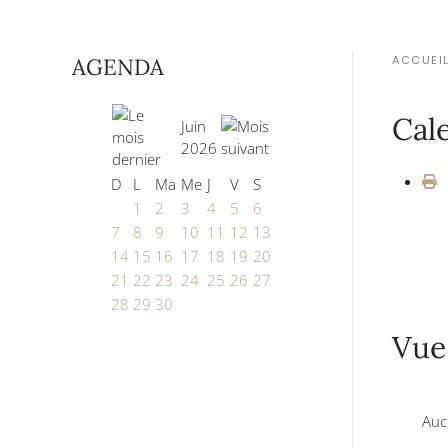
ACCUEI
AGENDA
Cal
Juin
2026
D
L
Ma
Me
J
V
S
1
2
3
4
5
6
7
8
9
10
11
12
13
14
15
16
17
18
19
20
21
22
23
24
25
26
27
28
29
30
Vue
Auc