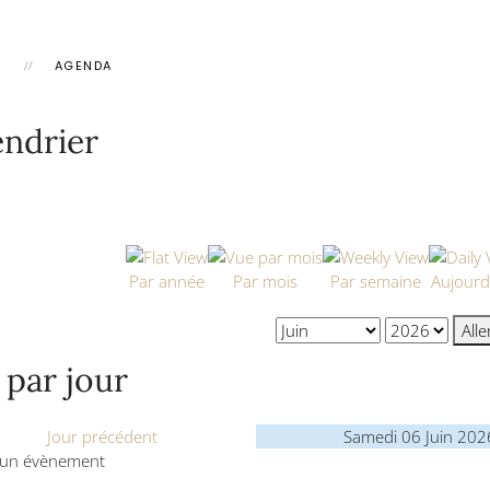
L
AGENDA
endrier
Par année
Par mois
Par semaine
Aujourd
All
 par jour
Jour précédent
Samedi 06 Juin 202
un évènement