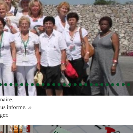
naire.
ous informe...»
ger.