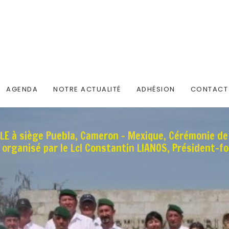
AGENDA
NOTRE ACTUALITÉ
ADHÉSION
CONTACT
CLE à siège Puebla, Cameron - Mexique, Cérémonie d
organisé par le Lcl Constantin LIANOS, Président-f