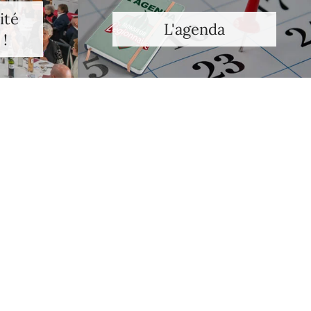
ité
L'agenda
 !