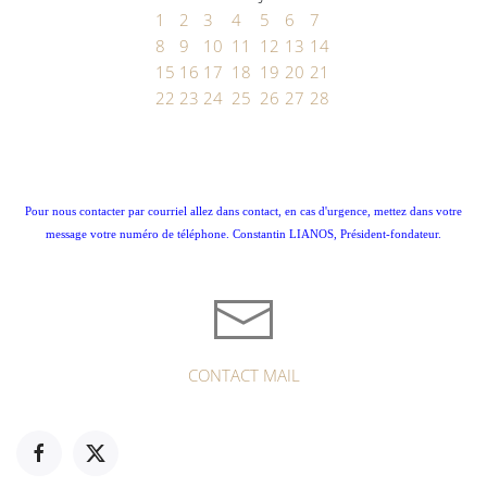
1
2
3
4
5
6
7
8
9
10
11
12
13
14
15
16
17
18
19
20
21
22
23
24
25
26
27
28
Pour nous contacter par courriel allez dans contact, en cas d'urgence, mettez dans votre
message votre numéro de téléphone. Constantin LIANOS, Président-fondateur.
CONTACT MAIL