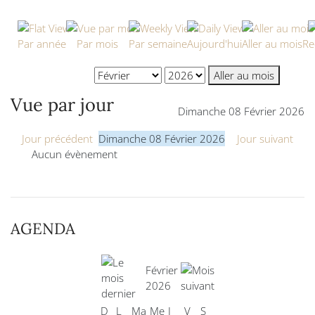
Par année
Par mois
Par semaine
Aujourd'hui
Aller au mois
Re
Aller au mois
Vue par jour
Dimanche 08 Février 2026
Jour précédent
Dimanche 08 Février 2026
Jour suivant
Aucun évènement
AGENDA
Février
2026
D
L
Ma
Me
J
V
S