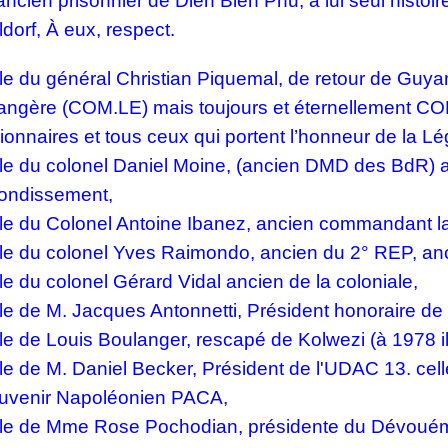
 ancien prisonnier de Dien Bien Phu, à lui seul hist
dorf, À eux, respect.
lle du général Christian Piquemal, de retour de Gu
rangère (COM.LE) mais toujours et éternellement CO
ionnaires et tous ceux qui portent l’honneur de la L
lle du colonel Daniel Moine, (ancien DMD des BdR) a
rondissement,
lle du Colonel Antoine Ibanez, ancien commandant 
lle du colonel Yves Raimondo, ancien du 2° REP, anc
le du colonel Gérard Vidal ancien de la coloniale,
le de M. Jacques Antonnetti, Président honoraire de 
le de Louis Boulanger, rescapé de Kolwezi (à 1978 il
lle de M. Daniel Becker, Président de l'UDAC 13. cel
uvenir Napoléonien PACA,
lle de Mme Rose Pochodian, présidente du Dévouém