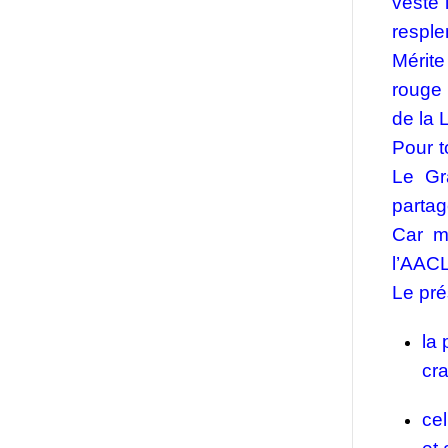
veste 
respl
Mérit
rouge 
de la 
Pour t
Le Gra
partag
Car m
l’AAC
Le pré
la
cr
ce