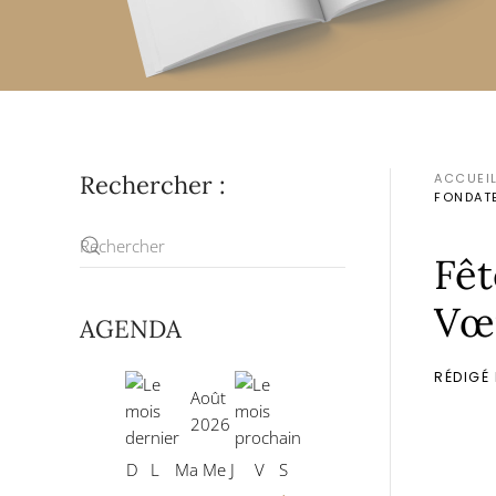
Rechercher :
ACCUEI
FONDATE
Fêt
Vœu
AGENDA
RÉDIGÉ
Août
2026
D
L
Ma
Me
J
V
S