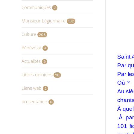
Communiqués
7
Monsieur Légionnaire
102
Culture
206
Bénévolat
4
Saint 
Actualités
9
Par qu
Par le
Libres opinions
26
Où ?
Liens web
2
Au siè
chants
presentation
0
À quel
À part
101 fi