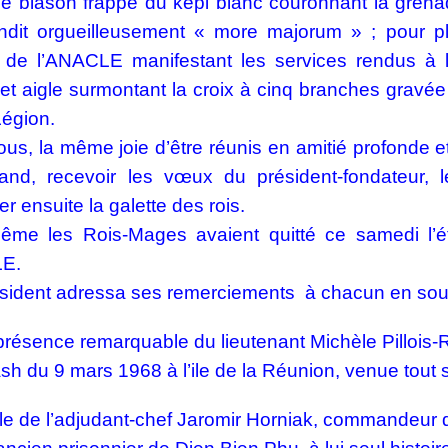
le blason frappé du képi blanc couronnant la gre
endit orgueilleusement « more majorum » ; pour p
e de l’ANACLE manifestant les services rendus à 
et aigle surmontant la croix à cinq branches gravée
Légion.
ous, la même joie d’être réunis en amitié profonde e
nd, recevoir les vœux du président-fondateur, le
er ensuite la galette des rois.
ême les Rois-Mages avaient quitté ce samedi l’ét
LE.
sident adressa ses remerciements à chacun en soul
 présence remarquable du lieutenant Michèle Pillois-
ash du 9 mars 1968 à l’ile de la Réunion, venue to
lle de l’adjudant-chef Jaromir Horniak, commandeur d