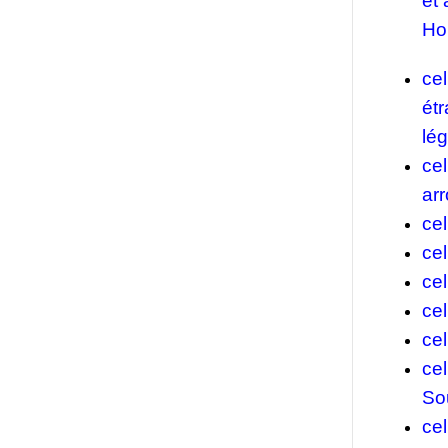
et
Hol
ce
ét
lég
ce
ar
ce
ce
cel
cel
cel
ce
So
ce