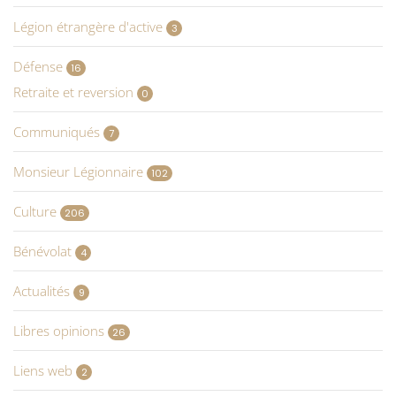
Légion étrangère d'active
3
Défense
16
Retraite et reversion
0
Communiqués
7
Monsieur Légionnaire
102
Culture
206
Bénévolat
4
Actualités
9
Libres opinions
26
Liens web
2