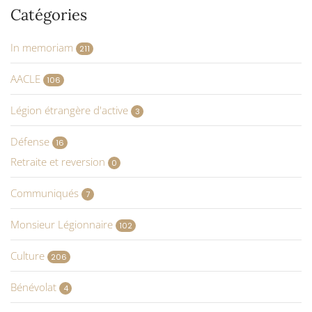
Catégories
In memoriam
211
AACLE
106
Légion étrangère d'active
3
Défense
16
Retraite et reversion
0
Communiqués
7
Monsieur Légionnaire
102
Culture
206
Bénévolat
4