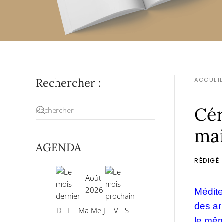
Rechercher :
ACCUEI
Cér
ma
AGENDA
RÉDIGÉ
Août
2026
Médite
des ar
D
L
Ma
Me
J
V
S
le mê