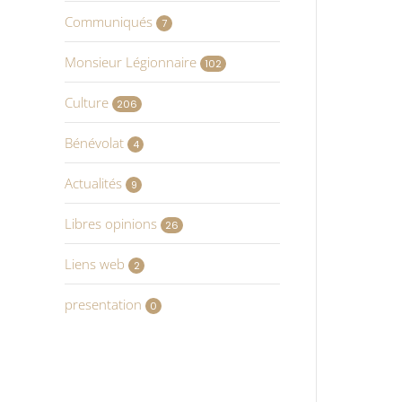
Communiqués
7
Monsieur Légionnaire
102
Culture
206
Bénévolat
4
Actualités
9
Libres opinions
26
Liens web
2
presentation
0