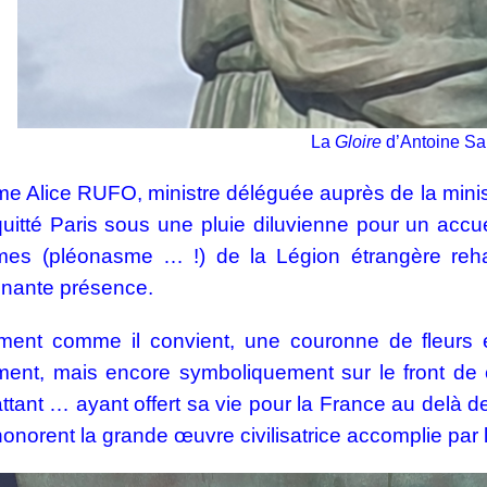
La
Gloire
d’Antoine Sar
e Alice RUFO,
ministre déléguée auprès de la mini
quitté Paris sous une pluie diluvienne pour un acc
mes (pléonasme … !) de la Légion étrangère reha
nnante présence.
ment comme il convient, une couronne de fleurs 
nt, mais encore symboliquement sur le front de ch
tant … ayant offert sa vie pour la France au delà de
onorent la grande œuvre civilisatrice accomplie par 