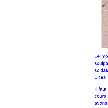
Le mon
sculpt
soldat
« ces 
Il fau
cours 
avons,