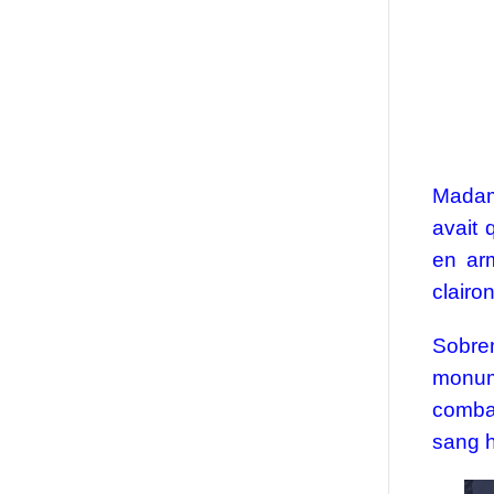
Madam
avait 
en ar
clairo
Sobre
monume
combat
sang h