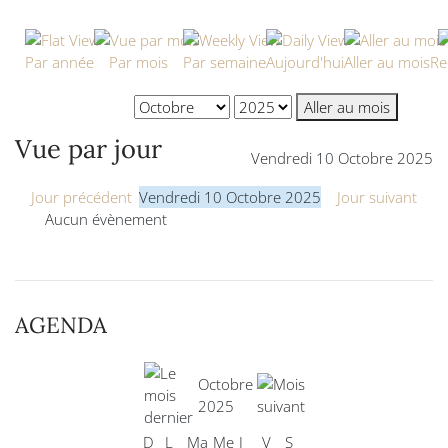
Par année
Par mois
Par semaine
Aujourd'hui
Aller au mois
Re
Aller au mois
Vue par jour
Vendredi 10 Octobre 2025
Jour précédent
Vendredi 10 Octobre 2025
Jour suivant
Aucun évènement
AGENDA
Octobre
2025
D
L
Ma
Me
J
V
S