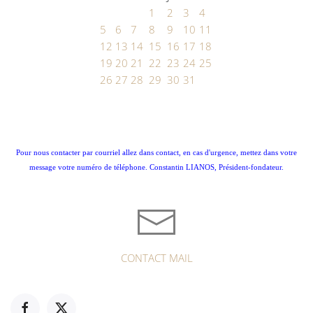
1
2
3
4
5
6
7
8
9
10
11
12
13
14
15
16
17
18
19
20
21
22
23
24
25
26
27
28
29
30
31
Pour nous contacter par courriel allez dans contact, en cas d'urgence, mettez dans votre
message votre numéro de téléphone. Constantin LIANOS, Président-fondateur.
CONTACT MAIL