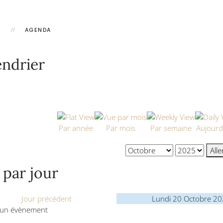
L
AGENDA
endrier
Par année
Par mois
Par semaine
Aujourd
All
 par jour
Jour précédent
Lundi 20 Octobre 2
un évènement