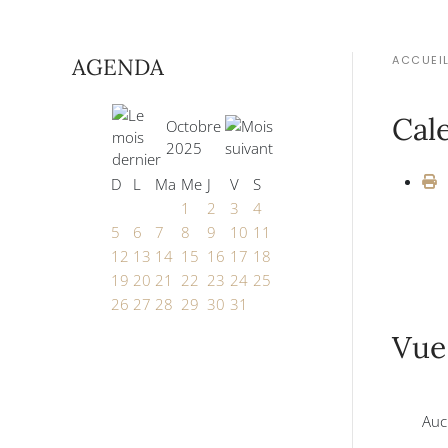
ACCUEI
AGENDA
Cal
Octobre
2025
D
L
Ma
Me
J
V
S
1
2
3
4
5
6
7
8
9
10
11
12
13
14
15
16
17
18
19
20
21
22
23
24
25
26
27
28
29
30
31
Vue
Auc