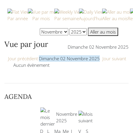
Par année
Par mois
Par semaine
Aujourd'hui
Aller au mois
Re
Aller au mois
Vue par jour
Dimanche 02 Novembre 2025
Jour précédent
Dimanche 02 Novembre 2025
Jour suivant
Aucun évènement
AGENDA
Novembre
2025
D
L
Ma
Me
J
V
S