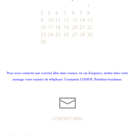
1
2
3
4
5
6
7
8
9
10
11
12
13
14
15
16
17
18
19
20
21
22
23
24
25
26
27
28
29
30
Pour nous contacter par courriel allez dans contact, en cas d'urgence, mettez dans votre
message votre numéro de téléphone. Constantin LIANOS, Président-fondateur.
CONTACT MAIL