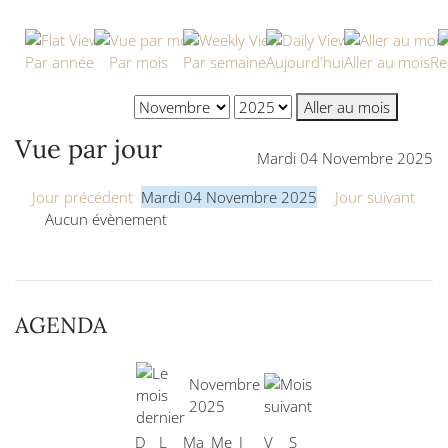
Par année
Par mois
Par semaine
Aujourd'hui
Aller au mois
Re
Aller au mois
Vue par jour
Mardi 04 Novembre 2025
Jour précédent
Mardi 04 Novembre 2025
Jour suivant
Aucun évènement
AGENDA
Novembre
2025
D
L
Ma
Me
J
V
S