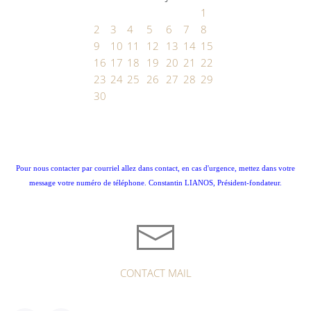
1
2
3
4
5
6
7
8
9
10
11
12
13
14
15
16
17
18
19
20
21
22
23
24
25
26
27
28
29
30
Pour nous contacter par courriel allez dans contact, en cas d'urgence, mettez dans votre
message votre numéro de téléphone. Constantin LIANOS, Président-fondateur.
CONTACT MAIL