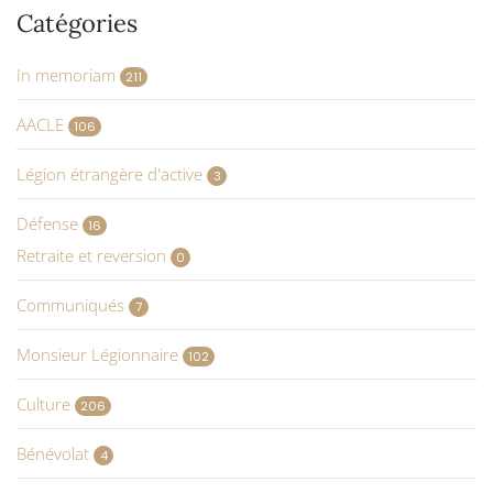
Catégories
In memoriam
211
AACLE
106
Légion étrangère d'active
3
Défense
16
Retraite et reversion
0
Communiqués
7
Monsieur Légionnaire
102
Culture
206
Bénévolat
4