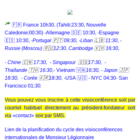
🇫🇷 France 10h30, (Tahiti:23:30, Nouvelle
Caledonie:00:30) -Allemagne 🇩🇪 10:30, -Espagne
🇪🇸 10:30,
-Portugal
🇵🇹
09:30,
-Liban
🇱🇧
11:30, -
Russie
(Moscou)
🇷🇺
12:30, Cambodge
🇰🇭
16:30,
-
Chine
🇨🇳
17:30,
-
Singapour
🇸🇬
17:30,
-
Thaïlande
🇹🇭
16:30,
- Vietnam 🇻🇳
16:3
0,
-
Japon
🇯🇵
18:30,
-
Corée
🇰🇷
18:30,
-
USA 🇺🇸 - NYC 04:30- San
Francisco 01:
30.
Vous pouvez vous inscrire à cette visioconférence soit par
courriel habituel directement au président-fondateur soit
via
«
contact»
soir par SMS.
Lien de la planification du cycle des visioconférences
internationales de Monsieur Légionnaire