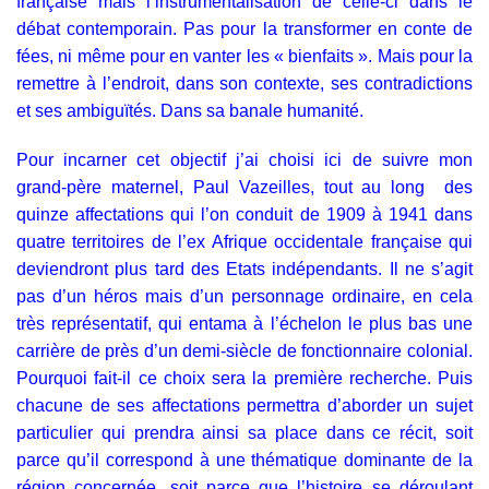
française mais l’instrumentalisation de celle-ci dans le
débat contemporain. Pas pour la transformer en conte de
fées, ni même pour en vanter les « bienfaits ». Mais pour la
remettre à l’endroit, dans son contexte, ses contradictions
et ses ambiguïtés. Dans sa banale humanité.
Pour incarner cet objectif j’ai choisi ici de suivre mon
grand-père maternel, Paul Vazeilles, tout au long des
quinze affectations qui l’on conduit de 1909 à 1941 dans
quatre territoires de l’ex Afrique occidentale française qui
deviendront plus tard des Etats indépendants. Il ne s’agit
pas d’un héros mais d’un personnage ordinaire, en cela
très représentatif, qui entama à l’échelon le plus bas une
carrière de près d’un demi-siècle de fonctionnaire colonial.
Pourquoi fait-il ce choix sera la première recherche. Puis
chacune de ses affectations permettra d’aborder un sujet
particulier qui prendra ainsi sa place dans ce récit, soit
parce qu’il correspond à une thématique dominante de la
région concernée, soit parce que l’histoire se déroulant