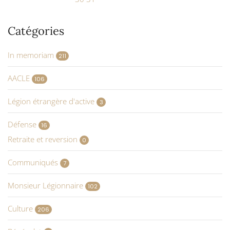
Catégories
In memoriam
211
AACLE
106
Légion étrangère d'active
3
Défense
16
Retraite et reversion
0
Communiqués
7
Monsieur Légionnaire
102
Culture
206