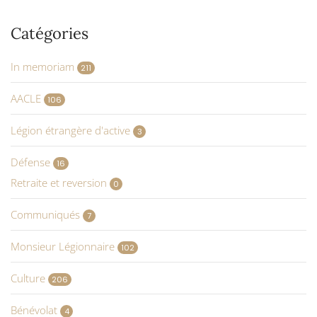
Catégories
In memoriam
211
AACLE
106
Légion étrangère d'active
3
Défense
16
Retraite et reversion
0
Communiqués
7
Monsieur Légionnaire
102
Culture
206
Bénévolat
4