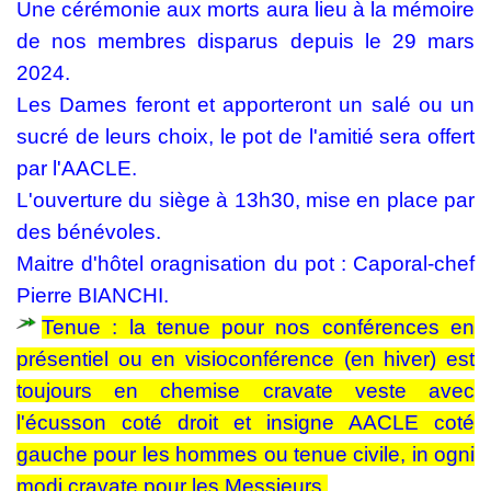
Une cérémonie aux morts aura lieu à la mémoire
de nos membres disparus depuis le 29 mars
2024.
Les Dames feront et apporteront un salé ou un
sucré de leurs choix, le pot de l'amitié sera offert
par l'AACLE.
L'ouverture du siège à 13h30, mise en place par
des bénévoles.
Maitre d'hôtel oragnisation du pot : Caporal-chef
Pierre BIANCHI.
Tenue : la tenue pour nos conférences en
présentiel ou en visioconférence (en hiver) est
toujours en chemise cravate veste avec
l'écusson coté droit et insigne AACLE coté
gauche pour les hommes ou tenue civile, in ogni
modi cravate pour les Messieurs.