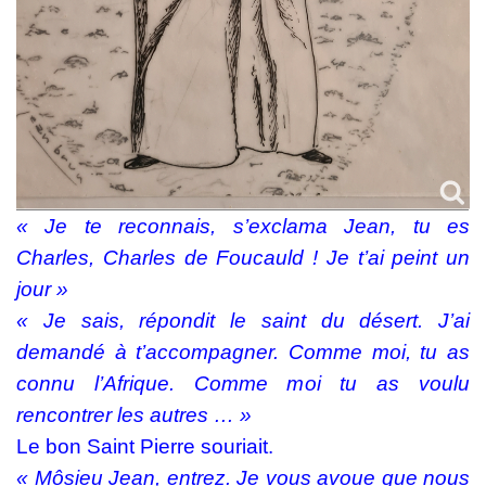
« Je te reconnais, s’exclama Jean, tu es
Charles, Charles de Foucauld ! Je t’ai peint un
jour »
« Je sais, répondit le saint du désert. J’ai
demandé à t’accompagner. Comme moi, tu as
connu l’Afrique. Comme moi tu as voulu
rencontrer les autres … »
Le bon Saint Pierre souriait.
« Môsieu Jean, entrez. Je vous avoue que nous