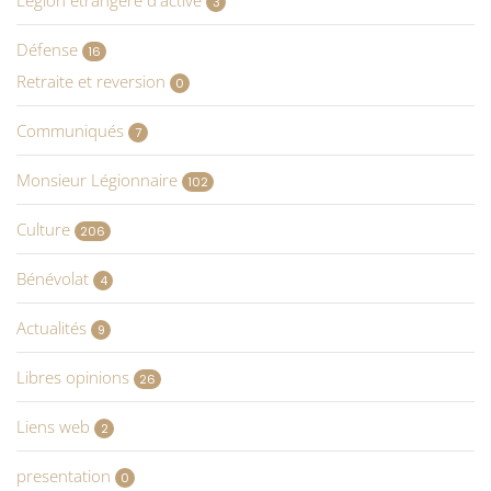
Légion étrangère d'active
3
Défense
16
Retraite et reversion
0
Communiqués
7
Monsieur Légionnaire
102
Culture
206
Bénévolat
4
Actualités
9
Libres opinions
26
Liens web
2
presentation
0