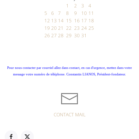
1
2
3
4
5
6
7
8
9
10
11
12
13
14
15
16
17
18
19
20
21
22
23
24
25
26
27
28
29
30
31
Pour nous contacter par courriel allez dans contact, en cas d'urgence, mettez dans votre
message votre numéro de téléphone. Constantin LIANOS, Président-fondateur.
CONTACT MAIL