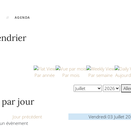
L
AGENDA
endrier
Par année
Par mois
Par semaine
Aujourd
All
 par jour
Jour précédent
Vendredi 03 Juillet 2
un évènement