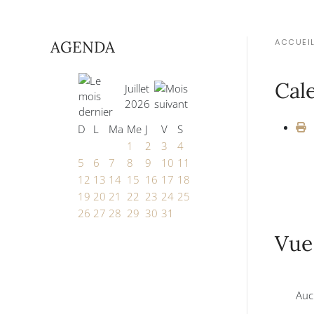
ACCUEI
AGENDA
Cal
Juillet
2026
D
L
Ma
Me
J
V
S
1
2
3
4
5
6
7
8
9
10
11
12
13
14
15
16
17
18
19
20
21
22
23
24
25
26
27
28
29
30
31
Vue
Auc