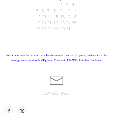
1
2
3
4
5
6
7
8
9
10
11
12
13
14
15
16
17
18
19
20
21
22
23
24
25
26
27
28
29
30
31
Pour nous contacter par courriel allez dans contact, en cas d'urgence, mettez dans votre
message votre numéro de téléphone. Constantin LIANOS, Président-fondateur.
CONTACT MAIL