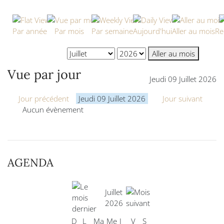
Par année
Par mois
Par semaine
Aujourd'hui
Aller au mois
Re
Aller au mois
Vue par jour
Jeudi 09 Juillet 2026
Jour précédent
Jeudi 09 Juillet 2026
Jour suivant
Aucun évènement
AGENDA
Juillet
2026
D
L
Ma
Me
J
V
S