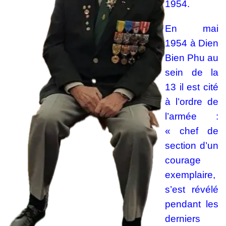
1954.
En mai
1954 à Dien
Bien Phu au
sein de la
13 il est cité
à l’ordre de
l’armée :
« chef de
section d’un
courage
exemplaire,
s’est révélé
pendant les
derniers