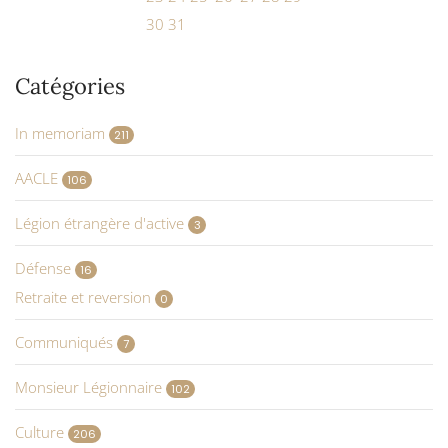
30
31
Catégories
In memoriam
211
AACLE
106
Légion étrangère d'active
3
Défense
16
Retraite et reversion
0
Communiqués
7
Monsieur Légionnaire
102
Culture
206