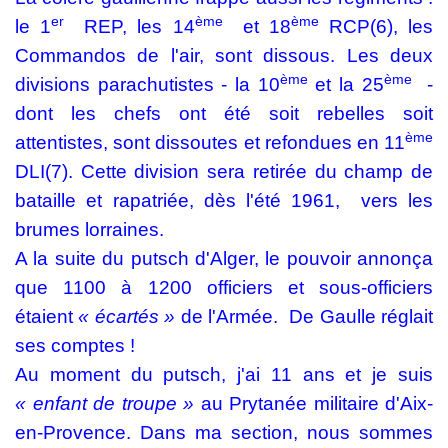
er
ème
ème
le 1
REP, les 14
et 18
RCP(6), les
Commandos de l'air, sont dissous. Les deux
ème
ème
divisions parachutistes - la 10
et la 25
-
dont les chefs ont été soit rebelles soit
ème
attentistes, sont dissoutes et refondues en 11
DLI(7). Cette division sera retirée du champ de
bataille et rapatriée, dès l'été 1961,
vers les
brumes lorraines.
A la suite du putsch d'Alger, le pouvoir annonça
que 1100 à 1200 officiers et sous-officiers
étaient
« écartés »
de l'Armée.
De Gaulle réglait
ses comptes !
Au moment du putsch, j'ai 11 ans et je suis
« enfant
de troupe »
au Prytanée militaire d'Aix-
en-Provence. Dans ma section, nous sommes