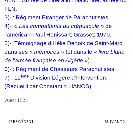
ALN
=
A
rmée de
L
ibération
N
ationale, armée du
FLN.
3)- :
R
égiment
E
tranger de
P
arachutistes.
4)-:
« Les combattants du crépuscule »
de
l'américain Paul Henissart; Grasset; 1970.
5)-: Témoignage d’Hélie Denoix de Saint-Marc
dans ses
« mémoires »
(et dans le
« livre blanc
de l'armée française en Algérie »
).
6)- :
R
égiment de
C
hasseurs
P
arachutistes.
ème
7)-: 11
D
ivision
L
égère d'
I
ntervention.
(Recueilli par Constantin LIANOS)
Vues : 1523
PRÉCÉDENT
SUIVANT