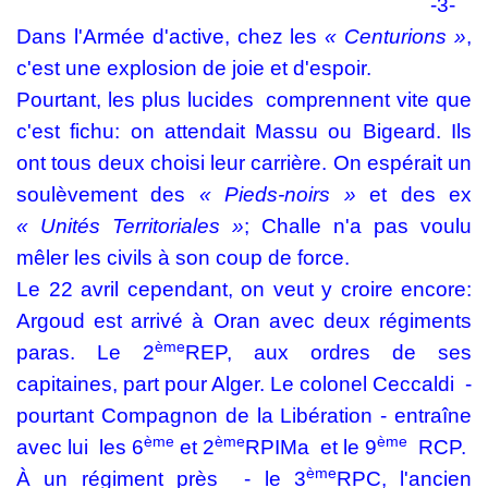
-3-
Dans l'Armée d'active, chez les
« Centurions »
,
c'est une explosion de joie et d'espoir.
Pourtant, les plus lucides
comprennent vite que
c'est fichu: on attendait Massu ou Bigeard. Ils
ont tous deux choisi leur carrière. On espérait un
soulèvement des
« Pieds-noirs »
et des ex
«
Unités Territoriales »
; Challe n'a pas voulu
mêler les civils à son coup de force.
Le 22 avril cependant, on veut y croire encore:
Argoud est arrivé à Oran avec deux régiments
ème
paras. Le 2
REP, aux ordres de ses
capitaines, part pour Alger. Le colonel Ceccaldi
-
pourtant Compagnon de la Libération - entraîne
ème
ème
ème
avec lui
les 6
et 2
RPIMa
et le 9
RCP.
ème
À un régiment près
- le 3
RPC, l'ancien