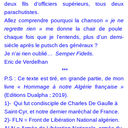
deux fils d'officiers supérieurs, tous deux
parachutistes.
Allez comprendre pourquoi la chanson
« je ne
regrette rien »
me donne la chair de poule
chaque fois que je l'entends, plus d’un demi-
siècle après le putsch des généraux ?
Je n’ai rien oublié…
Semper Fidelis.
Eric de Verdelhan
***
P.S : Ce texte est tiré, en grande partie, de mon
livre
« Hommage à
notre
Algérie française »
(Editions Dualpha ; 2019).
1)-
Qui fut condisciple de Charles De Gaulle à
Saint-Cyr, et notre dernier maréchal de France.
2)-
FLN
=
F
ront de
L
ibération
N
ational algérien.