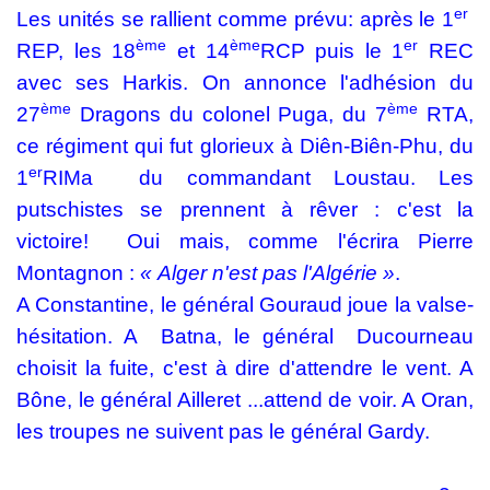
er
Les unités se rallient comme prévu: après le 1
ème
ème
er
REP, les 18
et 14
RCP puis le 1
REC
avec ses Harkis. On annonce l'adhésion du
ème
ème
27
Dragons du colonel Puga, du 7
RTA,
ce régiment qui fut glorieux à Diên-Biên-Phu, du
er
1
RIMa
du commandant Loustau. Les
putschistes se prennent à rêver : c'est la
victoire!
Oui mais, comme l'écrira Pierre
Montagnon :
« Alger n'est pas l'Algérie »
.
A Constantine, le général Gouraud joue la valse-
hésitation. A
Batna, le général
Ducourneau
choisit la fuite, c'est à dire d'attendre le vent. A
Bône, le général Ailleret ...attend de voir. A Oran,
les troupes ne suivent pas le général Gardy.