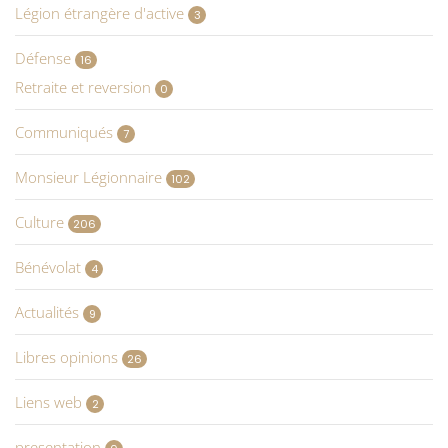
Légion étrangère d'active
3
Défense
16
Retraite et reversion
0
Communiqués
7
Monsieur Légionnaire
102
Culture
206
Bénévolat
4
Actualités
9
Libres opinions
26
Liens web
2
presentation