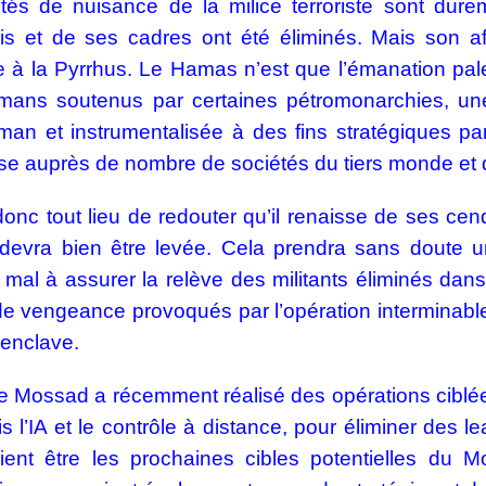
tés de nuisance de la milice terroriste sont dur
is et de ses cadres ont été éliminés. Mais son a
re à la Pyrrhus. Le Hamas n’est que l’émanation pal
mans soutenus par certaines pétromonarchies, un
an et instrumentalisée à des fins stratégiques par 
ise auprès de nombre de sociétés du tiers monde et 
 donc tout lieu de redouter qu’il renaisse de ses ce
devra bien être levée. Cela prendra sans doute u
mal à assurer la relève des militants éliminés dans 
de vengeance provoqués par l’opération interminabl
’enclave.
e Mossad a récemment réalisé des opérations ciblée
s l’IA et le contrôle à distance, pour éliminer des 
aient être les prochaines cibles potentielles d