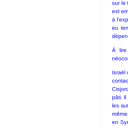
sur le
est em
à l’ex
eu te
dépens
À lire
néocon
Israël
conta
Cisjor
pâti. 
les au
même t
en Syr