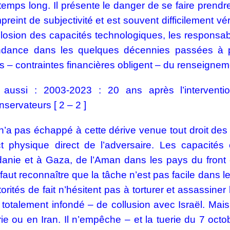
 temps long. Il présente le danger de se faire prendre
preint de subjectivité et est souvent difficilement vé
plosion des capacités technologiques, les responsabl
ndance dans les quelques décennies passées à pr
 – contraintes financières obligent – du renseigne
 aussi :
2003-2023 : 20 ans après l’interventi
servateurs [ 2 – 2 ]
 n’a pas échappé à cette dérive venue tout droit des
ct physique direct de l’adversaire. Les capacit
danie et à Gaza, de l’Aman dans les pays du fron
Il faut reconnaître que la tâche n’est pas facile dans 
torités de fait n’hésitent pas à torturer et assassi
otalement infondé – de collusion avec Israël. Mais l
ie ou en Iran. Il n’empêche – et la tuerie du 7 oct