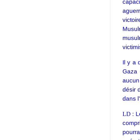
capaci
aguerr
victoi
Musul
musulm
victim
Il y a
Gaza 
aucun 
désir 
dans l
LD
: L
compri
pourr