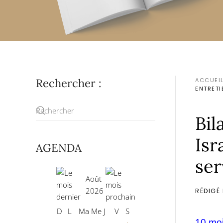
Rechercher :
ACCUEI
ENTRETI
Bil
Isr
AGENDA
ser
Août
2026
RÉDIGÉ
D
L
Ma
Me
J
V
S
10 moi