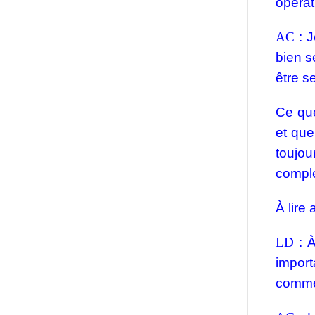
opérat
AC
:
J
bien s
être s
Ce que
et que
toujo
comple
À lire 
LD
: À
import
comme 