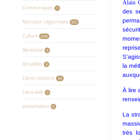
Alain 
Communiqués
7
des s
perman
Monsieur Légionnaire
102
sécuri
Culture
206
moment
repris
Bénévolat
4
S’agis
Actualités
9
la mét
auxque
Libres opinions
26
À lire 
Liens web
2
rensei
presentation
0
La str
massiv
très 