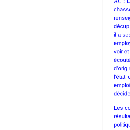
AC
:
L
chass
rense
décupl
il a s
employ
voir e
écouté
d’orig
l’état
emploi
décide
Les co
résult
politi