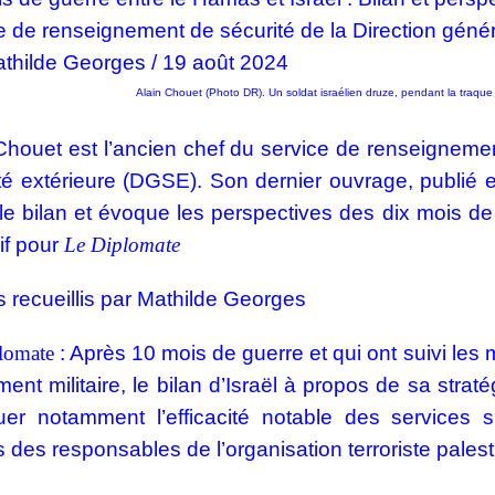
e de renseignement de sécurité de la Direction génér
thilde Georges
/
19 août 2024
Alain Chouet (Photo DR). Un soldat israélien druze, pendant la traqu
Chouet est l’ancien chef du service de renseignemen
té extérieure (DGSE). Son dernier ouvrage, publié e
ci le bilan et évoque les perspectives des dix mois 
if pour
Le
Diplomate
 recueillis par Mathilde Georges
lomate
: Après 10 mois de guerre et qui ont suivi les 
ement militaire, le bilan d’Israël à propos de sa st
uer notamment l’efficacité notable des services 
s des responsables de l’organisation terroriste pales