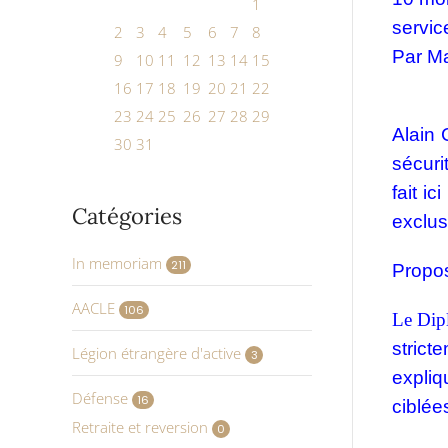
1
servic
2
3
4
5
6
7
8
Par
Ma
9
10
11
12
13
14
15
16
17
18
19
20
21
22
23
24
25
26
27
28
29
Alain 
30
31
sécuri
fait i
Catégories
exclus
In memoriam
211
Propos
AACLE
106
Le Dip
strict
Légion étrangère d'active
3
expliq
Défense
16
ciblée
Retraite et reversion
0