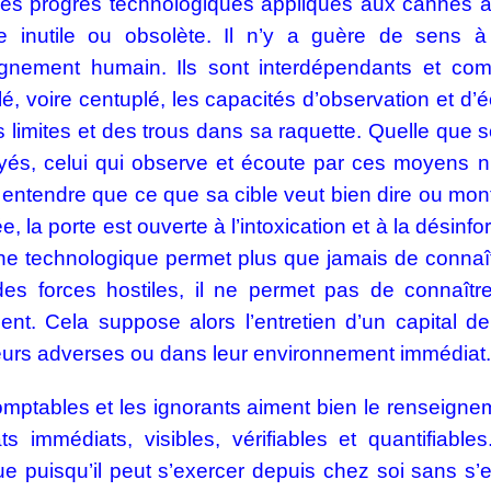
es progrès technologiques appliqués aux cannes à 
e inutile ou obsolète. Il n’y a guère de sens 
ignement humain. Ils sont interdépendants et com
é, voire centuplé, les capacités d’observation et d
es limites et des trous dans sa raquette. Quelle que
és, celui qui observe et écoute par ces moyens n
t entendre que ce que sa cible veut bien dire ou montre
e, la porte est ouverte à l’intoxication et à la désinf
ine technologique permet plus que jamais de connaîtr
 des forces hostiles, il ne permet pas de connaîtr
ent. Cela suppose alors l’entretien d’un capital
urs adverses ou dans leur environnement immédiat.
mptables et les ignorants aiment bien le renseigneme
ats immédiats, visibles, vérifiables et quantifiabl
que puisqu’il peut s’exercer depuis chez soi sans 