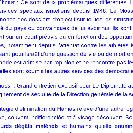
Chouet
:
Ce sont deux problématiques différentes. L
ervices spéciaux israéliens depuis 1948. Le Moss
ence des dossiers d’objectif sur toutes les structu
té du pays ou convaincues de lui avoir nui. Ils son
 sur un court préavis ou en fonction des opportu
es, notamment depuis l’attentat contre les athlète
sant pour Israël d’une question de vie ou de mort e
hode est admise par l’opinion et ne rencontre pas le
lles sont soumis les autres services des démocrat
aussi :
Grand entretien exclusif pour Le Diplomate a
gnement de sécurité de la Direction générale de la s
atégie d’élimination du Hamas relève d’une autre logiq
e, souvent indifférenciée et à visage découvert. So
lourds dégâts matériels et humains qu’elle entr