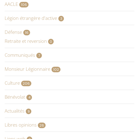
AACLE
106
Légion étrangère d'active
3
Défense
16
Retraite et reversion
0
Communiqués
7
Monsieur Légionnaire
102
Culture
206
Bénévolat
4
Actualités
9
Libres opinions
26
Liens web