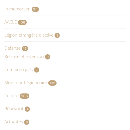
In memoriam
211
AACLE
106
Légion étrangère d'active
3
Défense
16
Retraite et reversion
0
Communiqués
7
Monsieur Légionnaire
102
Culture
206
Bénévolat
4
Actualités
9