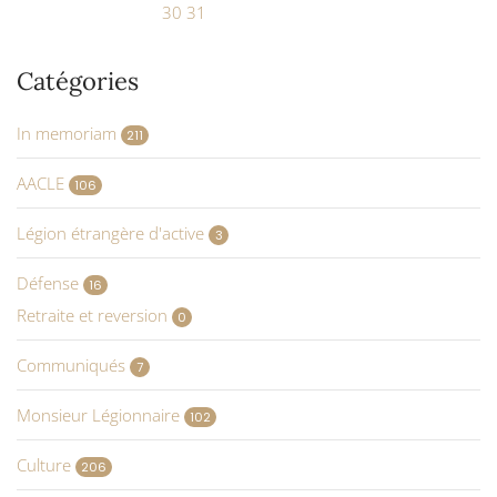
30
31
Catégories
In memoriam
211
AACLE
106
Légion étrangère d'active
3
Défense
16
Retraite et reversion
0
Communiqués
7
Monsieur Légionnaire
102
Culture
206