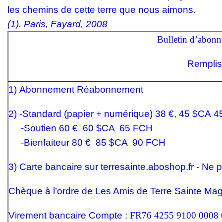
les chemins de cette terre que
nous aimons.
(1)
.
Paris, Fayard, 2008
Bulletin d’abo
Rempliss
1)
Abonnement Réabonnement
2) -
Standard (papier + numérique) 38 €, 45 $CA
4
-Soutien 60 € 60 $CA 6
5 FCH
-
Bienfaiteur 80 € 85 $CA 90
FCH
3)
Carte bancaire
sur
terresainte.aboshop.fr
- Ne p
Chèque
à l’ordre de Les Amis de Terre Sainte M
Virement bancaire
Compte :
FR76 4255 9100 0008 