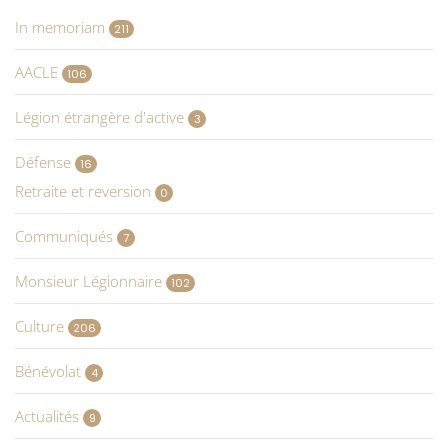
In memoriam
211
AACLE
106
Légion étrangère d'active
3
Défense
16
Retraite et reversion
0
Communiqués
7
Monsieur Légionnaire
102
Culture
206
Bénévolat
4
Actualités
9